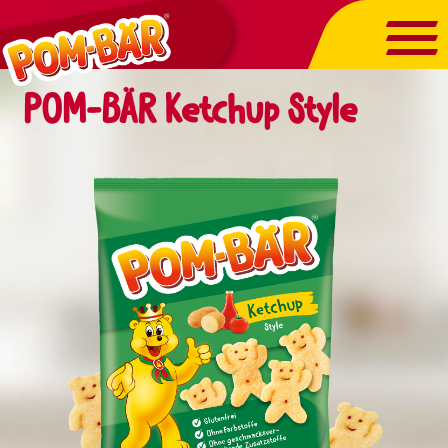
Pom-
P
Bär
Bä
auf
au
Facebook
In
POM-BÄR Ketchup Style