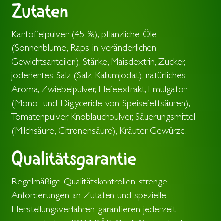
Zutaten
Salz
0,44 g
Davon Zucker
2 %
Eiweiß
2 %
Kartoffelpulver (45 %), pflanzliche Öle
(Sonnenblume, Raps in veränderlichen
Salz
7 %
Gewichtsanteilen), Stärke, Maisdextrin, Zucker,
joderiertes Salz (Salz, Kaliumjodat), natürliches
Aroma, Zwiebelpulver, Hefeextrakt, Emulgator
(Mono- und Diglyceride von Speisefettsäuren),
Tomatenpulver, Knoblauchpulver, Säuerungsmittel
(Milchsäure, Citronensäure), Kräuter, Gewürze.
Qualitätsgarantie
Regelmäßige Qualitätskontrollen, strenge
Anforderungen an Zutaten und spezielle
Herstellungsverfahren garantieren jederzeit