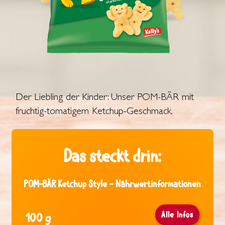
Der Liebling der Kinder: Unser POM-BÄR mit
fruchtig-tomatigem Ketchup-Geschmack.
Das steckt drin:
POM-BÄR Ketchup Style – Nährwertinformationen
Alle Infos
100 g